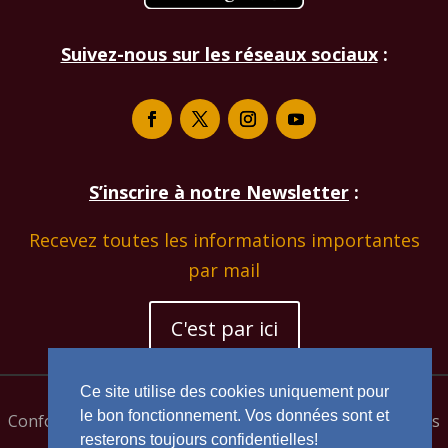
Suivez-nous sur les réseaux sociaux
:
S’inscrire à notre Newsletter
:
Recevez toutes les informations importantes
par mail
C'est par ici
Ce site utilise des cookies uniquement pour
le bon fonctionnement. Vos données sont et
Conformité à la directive européenne relative aux cookies
resterons toujours confidentielles!